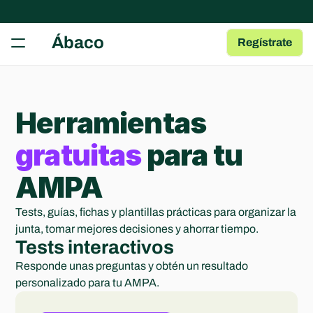
RECURSOS
Ábaco
Regístrate
Herramientas gratuitas
Tests, fichas y plantillas para tu AMPA
Guía para AMPAs
Aprende a gestionar una AMPA
Herramientas
Centro de Ayuda
Artículos y Guías sobre las Apps
gratuitas
para tu
Blog
AMPA
Contenido de interés para AMPAs
Tests, guías, fichas y plantillas prácticas para organizar la 
COMMUNITY
junta, tomar mejores decisiones y ahorrar tiempo.
Join
Tests interactivos
Responde unas preguntas y obtén un resultado 
Events
personalizado para tu AMPA.