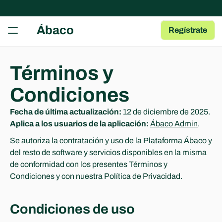
RECURSOS
Ábaco
Regístrate
Herramientas gratuitas
Tests, fichas y plantillas para tu AMPA
Guía para AMPAs
Términos y 
Aprende a gestionar una AMPA
Condiciones
Centro de Ayuda
Artículos y Guías sobre las Apps
Fecha de última actualización:
 12 de diciembre de 2025.
Blog
Aplica a los usuarios de la aplicación:
Ábaco Admin
.
Contenido de interés para AMPAs
Se autoriza la contratación y uso de la Plataforma Ábaco y 
del resto de software y servicios disponibles en la misma 
COMMUNITY
de conformidad con los presentes Términos y 
Join
Condiciones y con nuestra Política de Privacidad.
Events
Condiciones de uso