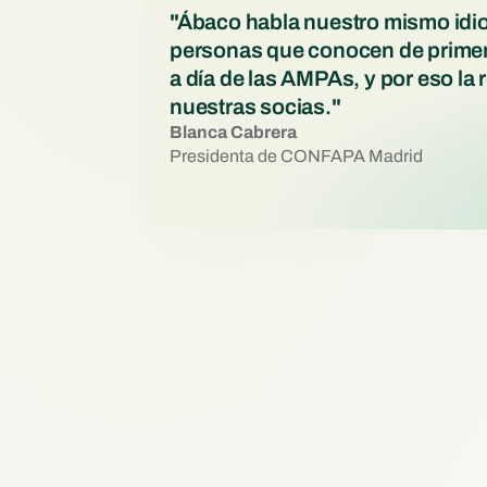
"Ábaco habla nuestro mismo idio
personas que conocen de primera
a día de las AMPAs, y por eso l
nuestras socias."
Blanca Cabrera
Presidenta de CONFAPA Madrid
Familias
Centraliza las familias y socios de tu AMPA 