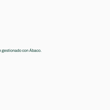
Listas de espera automáticas
n gestionado con Ábaco.
Cuando se libera una plaza, la siguiente 
familia en espera recibe el aviso 
f
automáticamente para confirmarla.