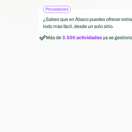
Extraescolares
Se
Publica actividades como 
Ge
Proveedores
baloncesto, pintura, inglés o 
ma
¿Sabes que en Ábaco puedes ofrecer extra
robótica con toda la 
tr
todo más fácil, desde un solo sitio.
información para las familias.
ap
Más de
3.500 actividades
ya se gestion
Inscripciones
Define cómo se apuntan las familias a tus ext
políticas, listas de espera y mucho más.