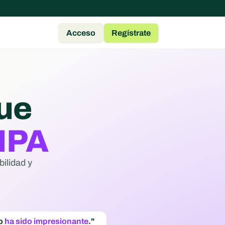
Acceso
Regístrate
ue
MPA
ilidad y 
o 
ha sido impresionante
."