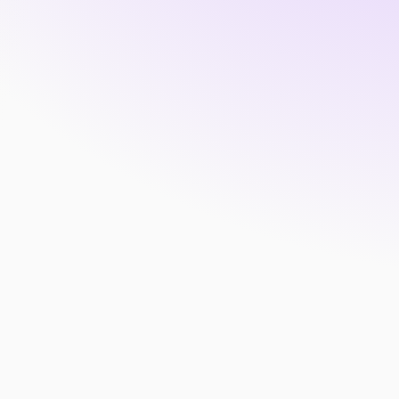
Autorizados de 
recogida
Registro de autorizados de 
forma ágil y siempre 
 
disponible para monitores o 
il.
profesores.