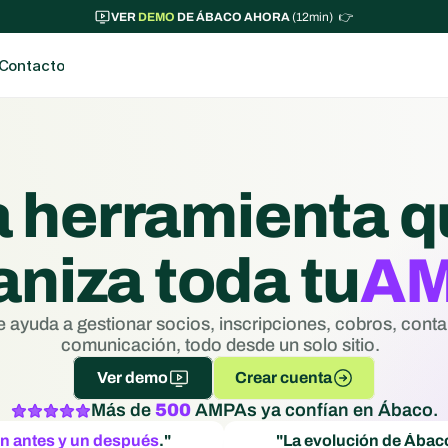
VER 
DEMO
 DE ÁBACO AHORA 
(12min)  👉
Contacto
a herramienta q
aniza toda tu
A
 ayuda a gestionar socios, inscripciones, cobros, contab
comunicación, todo desde un solo sitio.  
Ver demo
Crear cuenta
Más de
500
AMPAs ya confían en Ábaco.
n antes y un después
."
"La evolución de Ábac