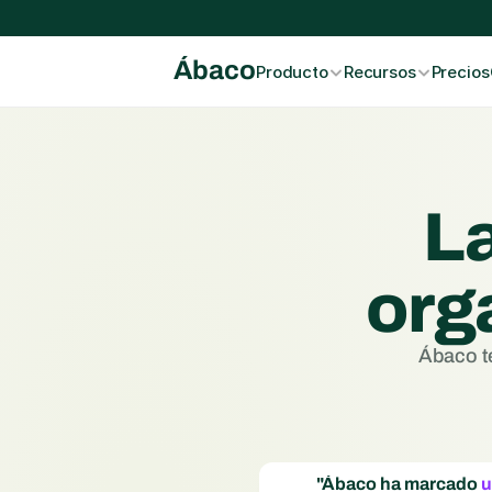
Ábaco
Producto
Recursos
Precios
L
org
Ábaco te
"Ábaco ha marcado 
u