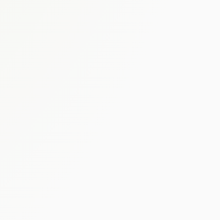
aescolares,
tos y productos