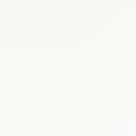
Catálogo
Ofrece tus extr
servicios, even