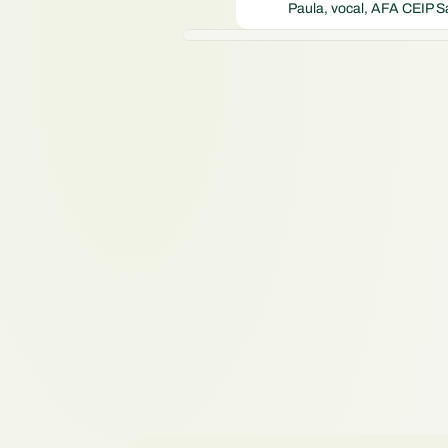
Paula, vocal, AFA CEIP S
Respaldo
Ábaco ya colabora con federaciones y conf
comunidades.