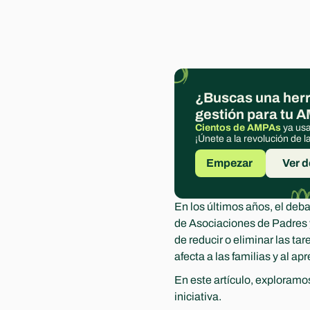
¿Buscas una herr
gestión para tu 
Cientos de AMPAs
 ya us
¡Únete a la revolución de 
Empezar 
Ver 
En los últimos años, el deba
de Asociaciones de Padres
de reducir o eliminar las ta
afecta a las familias y al ap
En este artículo, exploram
iniciativa.