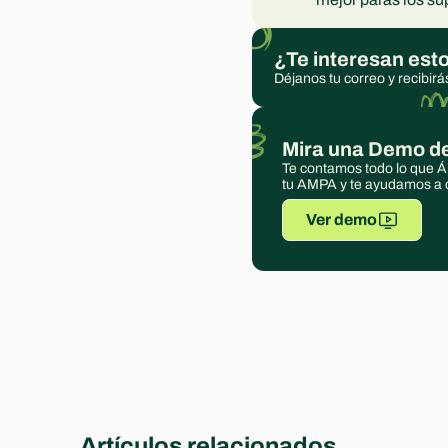
¿Te interesan est
Déjanos tu correo y recibirá
Mira una Demo de
Te contamos todo lo que Á
tu AMPA y te ayudamos a c
Ver demo
Artículos relacionados