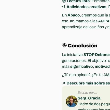
📚 
Lectura libre
: Fomentar e
🎨 
Actividades creativas
: 
En 
Ábaco
, creemos que la 
eso, animamos a las AMPAs a
aprendizaje de los niños y n
🎯 Conclusión
La iniciativa 
STOP Debere
generaciones. El objetivo no
más 
significativo, motivad
¿Tú qué opinas? ¿En tu AMP
📌 
Descubre más sobre es
Escrito por...
Sergi Gracia
Padre de dos peque
mejor paras los s