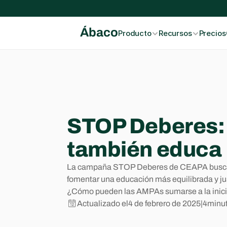
Ábaco
Producto
Recursos
Precios
STOP Deberes: M
también educa
La campaña STOP Deberes de CEAPA busca el
fomentar una educación más equilibrada y jus
¿Cómo pueden las AMPAs sumarse a la inicia
Actualizado el
4 de febrero de 2025
|
4
minut