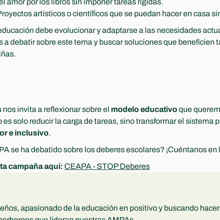
l amor por los libros sin imponer tareas rígidas.
Proyectos artísticos o científicos que se puedan hacer en casa si
educación debe evolucionar y adaptarse a las necesidades actual
 debatir sobre este tema y buscar soluciones que beneficien tan
iñas.
s
 nos invita a reflexionar sobre el 
modelo educativo
 que queremo
 es solo reducir la carga de tareas, sino transformar el sistema p
or e inclusivo
.
A se ha debatido sobre los deberes escolares? ¡Cuéntanos en l
ta campaña aquí:
CEAPA - STOP Deberes
ños, apasionado de la educación en positivo y buscando hacer 
uperheroes que lideran nuestras AMPAs.