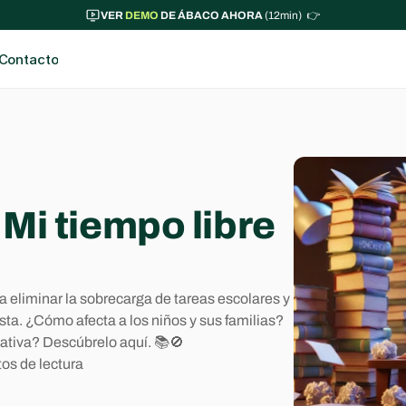
VER 
DEMO
 DE ÁBACO AHORA 
(12min)  👉
Contacto
i tiempo libre 
iminar la sobrecarga de tareas escolares y 
ta. ¿Cómo afecta a los niños y sus familias? 
tiva? Descúbrelo aquí. 📚🚫
os de lectura