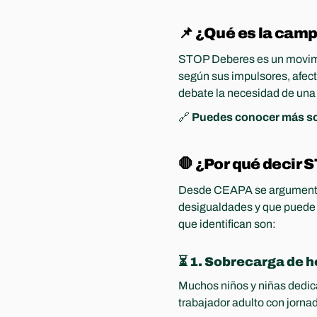
📌 ¿Qué es la ca
STOP Deberes es un movim
según sus impulsores, afect
debate la necesidad de una 
🔗 
Puedes conocer más so
🛑 ¿Por qué decir 
Desde CEAPA se argumenta 
desigualdades y que puede a
que identifican son:
⏳ 1. Sobrecarga de h
Muchos niños y niñas dedic
trabajador adulto con jorna