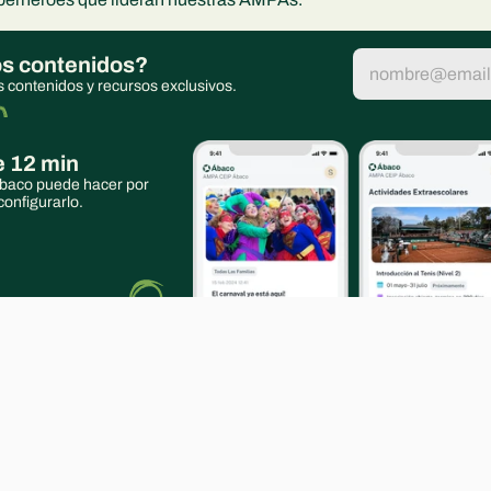
os contenidos?
s contenidos y recursos exclusivos.
 12 min
baco puede hacer por 
onfigurarlo.