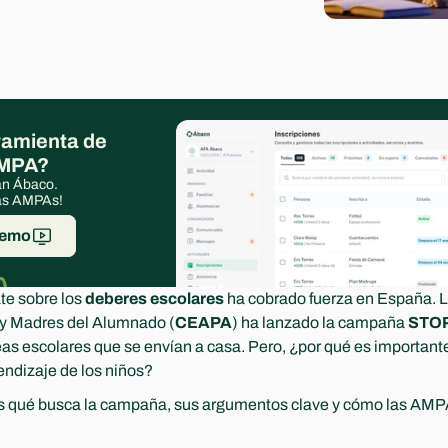
amienta de 
AMPA?
an Ábaco. 
las AMPAs!
demo
te sobre los 
deberes escolares
 ha cobrado fuerza en España. 
 y Madres del Alumnado (
CEAPA
) ha lanzado la campaña 
STOP
reas escolares que se envían a casa. Pero, ¿por qué es important
rendizaje de los niños?
os qué busca la campaña, sus argumentos clave y cómo las AMP