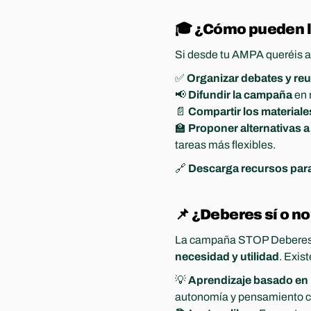
🎓 ¿Cómo pueden 
Si desde tu AMPA queréis apo
✅ 
Organizar debates y re
📢 
Difundir la campaña
 en
📄 
Compartir los material
🏫 
Proponer alternativas a
tareas más flexibles.
🔗 
Descarga recursos para
📌 ¿Deberes sí o n
La campaña STOP Deberes no 
necesidad y utilidad
. Exis
💡 
Aprendizaje basado en
autonomía y pensamiento cr