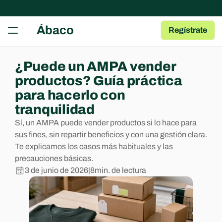
RECURSOS
Ábaco
Regístrate
Herramientas gratuitas
Tests, fichas y plantillas para tu AMPA
Guía para AMPAs
¿Puede un AMPA vender 
Aprende a gestionar una AMPA
productos? Guía práctica 
Centro de Ayuda
para hacerlo con 
Artículos y Guías sobre las Apps
tranquilidad
Blog
Sí, un AMPA puede vender productos si lo hace para 
Contenido de interés para AMPAs
sus fines, sin repartir beneficios y con una gestión clara. 
Te explicamos los casos más habituales y las 
COMMUNITY
precauciones básicas.
3 de junio de 2026
|
8
min. de lectura
Join
Events