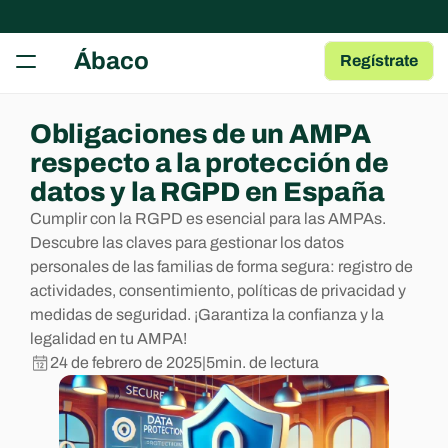
RECURSOS
Ábaco
Regístrate
Herramientas gratuitas
Tests, fichas y plantillas para tu AMPA
Guía para AMPAs
Obligaciones de un AMPA 
Aprende a gestionar una AMPA
respecto a la protección de 
Centro de Ayuda
datos y la RGPD en España
Artículos y Guías sobre las Apps
Cumplir con la RGPD es esencial para las AMPAs. 
Blog
Descubre las claves para gestionar los datos 
Contenido de interés para AMPAs
personales de las familias de forma segura: registro de 
actividades, consentimiento, políticas de privacidad y 
COMMUNITY
medidas de seguridad. ¡Garantiza la confianza y la 
legalidad en tu AMPA!
Join
24 de febrero de 2025
|
5
min. de lectura
Events