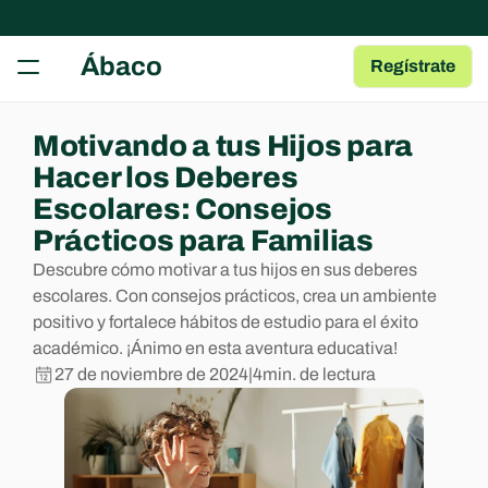
RECURSOS
Ábaco
Regístrate
Herramientas gratuitas
Tests, fichas y plantillas para tu AMPA
Guía para AMPAs
Motivando a tus Hijos para 
Aprende a gestionar una AMPA
Hacer los Deberes 
Centro de Ayuda
Escolares: Consejos 
Artículos y Guías sobre las Apps
Prácticos para Familias
Blog
Descubre cómo motivar a tus hijos en sus deberes 
Contenido de interés para AMPAs
escolares. Con consejos prácticos, crea un ambiente 
positivo y fortalece hábitos de estudio para el éxito 
COMMUNITY
académico. ¡Ánimo en esta aventura educativa!
27 de noviembre de 2024
|
4
min. de lectura
Join
Events