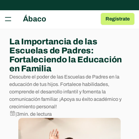
RECURSOS
Ábaco
Regístrate
Herramientas gratuitas
Tests, fichas y plantillas para tu AMPA
Guía para AMPAs
La Importancia de las 
Aprende a gestionar una AMPA
Escuelas de Padres: 
Centro de Ayuda
Fortaleciendo la Educación 
Artículos y Guías sobre las Apps
en Familia
Blog
Descubre el poder de las Escuelas de Padres en la 
Contenido de interés para AMPAs
educación de tus hijos. Fortalece habilidades, 
comprende el desarrollo infantil y fomenta la 
COMMUNITY
comunicación familiar. ¡Apoya su éxito académico y 
crecimiento personal!
Join
|
3
min. de lectura
Events