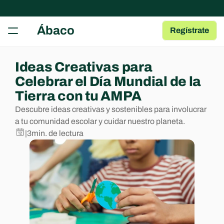
RECURSOS
Ábaco
Regístrate
Herramientas gratuitas
Tests, fichas y plantillas para tu AMPA
Guía para AMPAs
Ideas Creativas para 
Aprende a gestionar una AMPA
Celebrar el Día Mundial de la 
Centro de Ayuda
Tierra con tu AMPA
Artículos y Guías sobre las Apps
Descubre ideas creativas y sostenibles para involucrar 
Blog
a tu comunidad escolar y cuidar nuestro planeta. 
Contenido de interés para AMPAs
|
3
min. de lectura
COMMUNITY
Join
Events