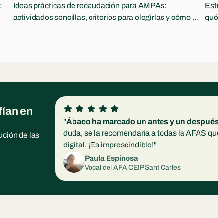
 
Ideas prácticas de recaudación para AMPAs: 
Est
actividades sencillas, criterios para elegirlas y cómo 
qué
comunicar ingresos y destino con transparencia.
part
ían en 
"
Ábaco ha marcado un antes y un despué
duda, se la recomendaría a todas la AFAS que 
ución de las 
digital. ¡Es imprescindible!"
Paula Espinosa
Vocal del AFA CEIP Sant Carles