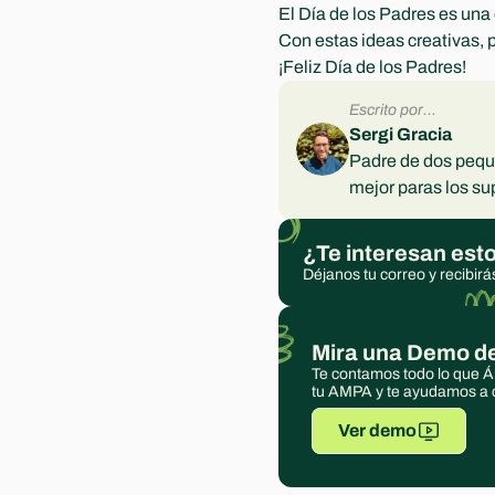
El Día de los Padres es una 
Con estas ideas creativas, 
¡Feliz Día de los Padres!
Escrito por...
Sergi Gracia
Padre de dos peque
mejor paras los s
¿Te interesan est
Déjanos tu correo y recibirá
Mira una Demo de
Te contamos todo lo que Á
tu AMPA y te ayudamos a c
Ver demo