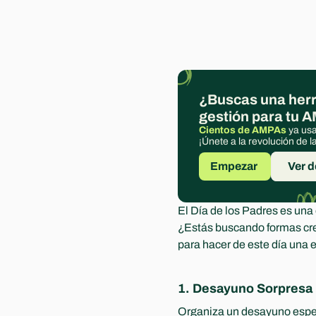
¿Buscas una herr
gestión para tu 
Cientos de AMPAs
 ya us
¡Únete a la revolución de 
Empezar 
Ver 
El Día de los Padres es una 
¿Estás buscando formas cre
para hacer de este día una
1. Desayuno Sorpresa 
Organiza un desayuno especi