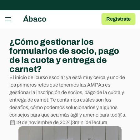
RECURSOS
Ábaco
Regístrate
Herramientas gratuitas
Tests, fichas y plantillas para tu AMPA
Guía para AMPAs
¿Cómo gestionar los 
Aprende a gestionar una AMPA
formularios de socio, pago 
Centro de Ayuda
de la cuota y entrega de 
Artículos y Guías sobre las Apps
carnet?
Blog
El inicio del curso escolar ya está muy cerca y uno de 
Contenido de interés para AMPAs
los primeros retos que tenemos las AMPAs es 
gestionar la inscripción de socios, pago de la cuota y 
COMMUNITY
entrega de carnet. Te contamos cuáles son los 
desafíos, cómo podemos solucionarlos y algunos 
Join
consejos para que sea más ágil y ameno para tod@s.
19 de noviembre de 2024
|
3
min. de lectura
Events