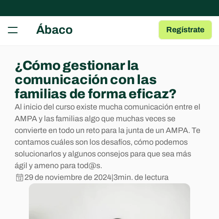
RECURSOS
Ábaco
Regístrate
Herramientas gratuitas
Tests, fichas y plantillas para tu AMPA
Guía para AMPAs
¿Cómo gestionar la 
Aprende a gestionar una AMPA
comunicación con las 
Centro de Ayuda
familias de forma eficaz?
Artículos y Guías sobre las Apps
Al inicio del curso existe mucha comunicación entre el 
Blog
AMPA y las familias algo que muchas veces se 
Contenido de interés para AMPAs
convierte en todo un reto para la junta de un AMPA. Te 
contamos cuáles son los desafíos, cómo podemos 
COMMUNITY
solucionarlos y algunos consejos para que sea más 
ágil y ameno para tod@s.
Join
29 de noviembre de 2024
|
3
min. de lectura
Events