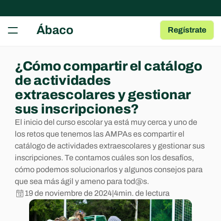
RECURSOS
Ábaco
Regístrate
Herramientas gratuitas
Tests, fichas y plantillas para tu AMPA
Guía para AMPAs
¿Cómo compartir el catálogo 
Aprende a gestionar una AMPA
de actividades 
Centro de Ayuda
extraescolares y gestionar 
Artículos y Guías sobre las Apps
sus inscripciones?
Blog
El inicio del curso escolar ya está muy cerca y uno de 
Contenido de interés para AMPAs
los retos que tenemos las AMPAs es compartir el 
catálogo de actividades extraescolares y gestionar sus 
COMMUNITY
inscripciones. Te contamos cuáles son los desafíos, 
cómo podemos solucionarlos y algunos consejos para 
Join
que sea más ágil y ameno para tod@s.
19 de noviembre de 2024
|
4
min. de lectura
Events