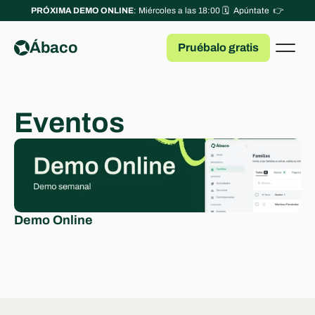
PRÓXIMA DEMO ONLINE
: Miércoles a las 18:00 🗓️  Apúntate  👉
Ábaco
Pruébalo gratis
Eventos
Demo Online