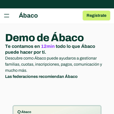
RECURSOS
Ábaco
Regístrate
Herramientas gratuitas
Tests, fichas y plantillas para tu AMPA
Guía para AMPAs
Demo de Ábaco
Aprende a gestionar una AMPA
Te contamos en 
12min
 todo lo que Ábaco 
Centro de Ayuda
Artículos y Guías sobre las Apps
puede hacer por tí.
Descubre como Ábaco puede ayudaros a gestionar 
Blog
familias, cuotas, inscripciones, pagos, comunicación y 
Contenido de interés para AMPAs
mucho más.
Las federaciones recomiendan Ábaco
COMMUNITY
Join
Events